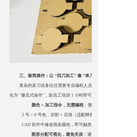
三、极简操作：让 “四刀加工” 像 “单刀” 一样简单
复杂的多刀设备往往需要专业编程人员操作，而 ZCRD 通过 “
化为 “傻瓜式操作”，新员工培训 1 小时即可独立上岗，大幅降低
颜色 = 加工指令，无需编程
：预设专属颜色编码规则 —— 
3 号 + 0 号色，切割 + 压痕（适配蜂窝纸板包装折痕需求）
CAD 软件中修改线条颜色，即可触发对应加工模式，彻底告
图形分配可视化，避免失误
：通过设备 “配置选项”，可