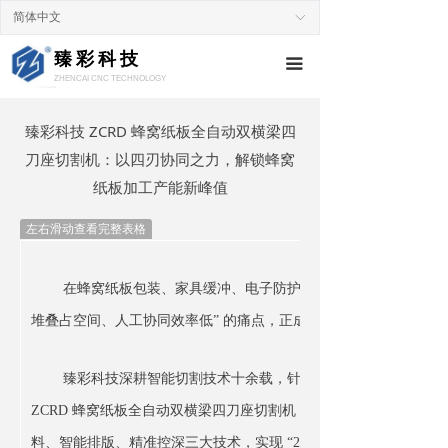
简体中文
ꀅ
臻彩科技
끀
ZHENCAI CNC TECHNOLOGY
臻彩科技 ZCRD 蜂窝纸板全自动双横梁四
刀座切割机：以四刃协同之力，解锁蜂窝
纸板加工产能新峰值
左右滑动查看完整表格
在蜂窝纸板包装、家具缓冲、电子防护等规模化生产领域，“
堆叠占空间、人工协同效率低” 的痛点，正成为企业突破产能瓶颈
臻彩科技深耕智能切割技术十余载，针对蜂窝纸板 “质轻中空、
ZCRD 蜂窝纸板全自动双横梁四刀座切割机 —— 以 “双横梁独立驱
料、智能排版、精准控深三大技术，实现 “24 小时产能达 85㎡”