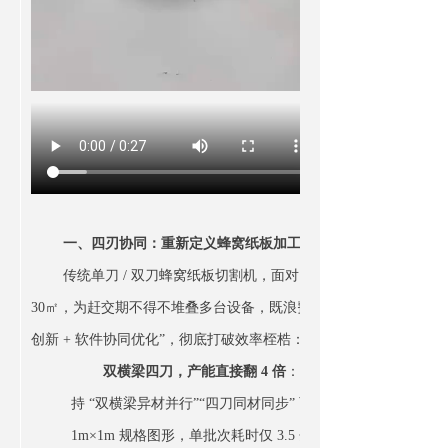
一、四刃协同：重新定义蜂窝纸板加工效率
传统单刀 / 双刀蜂窝纸板切割机，面对 1000mm 宽幅材料需 
30㎡，为赶交期不得不堆叠多台设备，既浪费空间又增加成本。而 Z
创新 + 软件协同优化”，彻底打破效率桎梏：
双横梁四刀，产能直接翻 4 倍
：设备搭载两个独立横梁，每
持 “双横梁异材并行”“四刀同材同步” 两种核心加工模式。加
1m×1m 规格图形，单批次耗时仅 3.5 分钟，较单刀设备（12