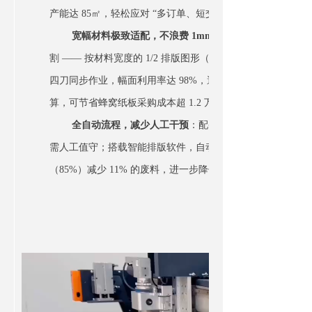
产能达 85㎡，轻松应对 “多订单、短交期” 的生产压力。
宽幅材料极致适配，不浪费 1mm 幅面
割 —— 按材料宽度的 1/2 排版图形（如 500mm 宽），复
四刀同步作业，幅面利用率达 98%，避免传统设备 “边缘留白”
算，可节省蜂窝纸板采购成本超 1.2 万元。
全自动流程，减少人工干预
：配备全自动送料机构与收
需人工值守；搭载智能排版软件，自动优化切割路径，10㎡蜂
（85%）减少 11% 的废料，进一步降低生产成本。