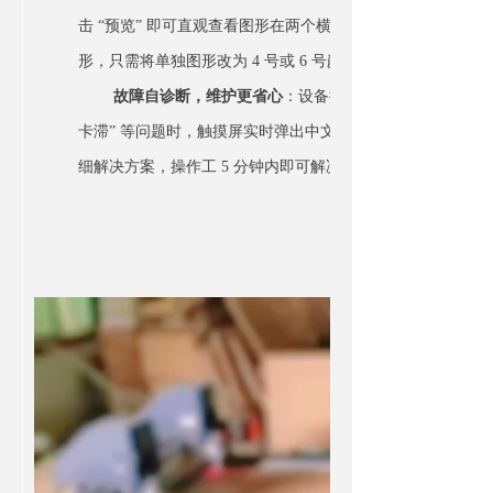
击 “预览” 即可直观查看图形在两个横梁的分布情况，避免
形，只需将单独图形改为 4 号或 6 号颜色，系统自动触发
故障自诊断，维护更省心
：设备搭载智能故障诊断系统，当
卡滞” 等问题时，触摸屏实时弹出中文提示（如 “请选择 SP3 
细解决方案，操作工 5 分钟内即可解决问题，避免因设备故