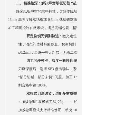
二、精准控深：解决蜂窝纸板切割 “起层、毛边” 痛点
蜂窝纸板中空的结构特性，导致传统切割设备易出现 “边缘起
15mm 高强度蜂窝纸板或 0.5mm 薄型蜂窝纸板时，品质难以把控。Z
加工精度控制在微米级，满足高端包装、精密配件的严苛要求：
双定位锁死切割轨迹
：激光定位 + CCD 巡边双系统实
性，动态补偿材料偏移量。实测切割 10mm 加厚蜂窝纸板异形
≤0.2mm，边缘平整无起层，无需二次修边，直接省去后续打
四刀同步校准，深度一致性达 99.8%
刀座深度后，选择 SP3 点击确认，系统自动同步双横梁四
“部分切断、部分未切” 问题。加工 1mm 薄型蜂窝纸板时，
割合格率达 100%。
双模式刀深调节，适配多材质需求
：针对普通、高强度、
+ 加减微调” 双模式刀深控制 —— 上下调节模式适合新刀头深度
加减微调模式支持精准修正（单次 ±0.01mm），更换不同厚